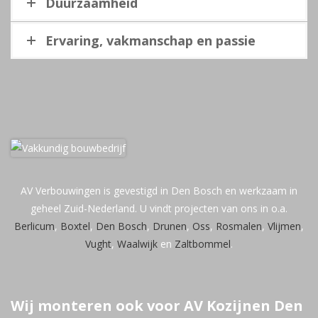
Duurzaamheid
Ervaring, vakmanschap en passie
AV Verbouwingen is gevestigd in Den Bosch en werkzaam in
geheel Zuid-Nederland. U vindt projecten van ons in o.a.
Berlicum
,
Boxtel
,
Den Bosch
,
Drunen
,
Oss
,
Rosmalen
,
Vlijmen
,
Vught
,
Waalwijk
en
Zaltbommel
.
Wij monteren ook voor AV Kozijnen Den