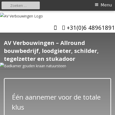
Zoeken
Primair
Menu
naar:
menu
Spring
naar
AV Verbouwingen
Allround bouwbedrijf
+31(0)6 48961891
inhoud
AV Verbouwingen – Allround
bouwbedrijf, loodgieter, schilder,
tegelzetter en stukadoor
Één aannemer voor de totale
klus