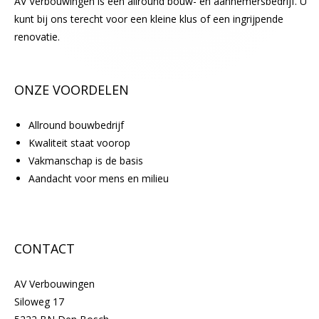
AV Verbouwingen is een allround bouw- en aannemersbedrijf. U
t
kunt bij ons terecht voor een kleine klus of een ingrijpende
e
renovatie.
n
.
ONZE VOORDELEN
Allround bouwbedrijf
Kwaliteit staat voorop
Vakmanschap is de basis
Aandacht voor mens en milieu
CONTACT
AV Verbouwingen
Siloweg 17