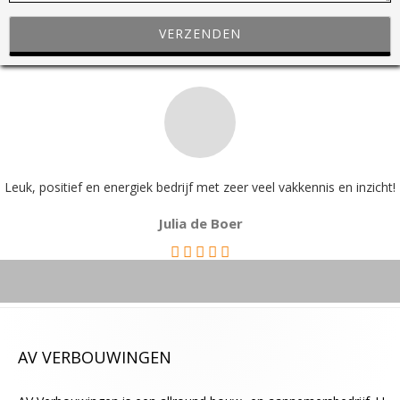
e
v
e
d
i
t
v
e
l
Leuk, positief en energiek bedrijf met zeer veel vakkennis en inzicht!
d
Julia de Boer
l
e
e
g
t
e
AV VERBOUWINGEN
l
a