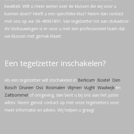
kwaliteit. Wilt u meer weten over de klussen die wij voor u
kunnen doen? Heeft u een specifieke klus? Neem dan contact
met ons op via: 06-48961891. Van tegelzetter tot aan stukadoor:
AV Verbouwingen is er voor u met een professioneel team dat
uw klussen met gemak klaart.
Een tegelzetter inschakelen?
Als een tegelzetter wilt inschakelen in
Berlicum
,
Boxtel
,
Den
Bosch
,
Drunen
,
Oss
,
Rosmalen
,
Vlijmen
,
Vught
,
Waalwijk
en
Zaltbommel
of omgeving, dan bent u bij ons aan het juiste
adres. Neem gerust contact op met onze tegelzetters voor
meer informatie en advies. Wij helpen u graag!