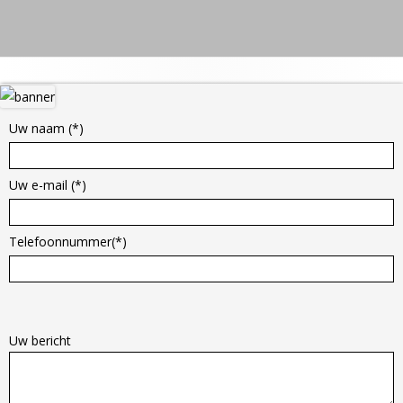
Hoofd
sidebar
Uw naam (*)
Uw e-mail (*)
Telefoonnummer(*)
G
e
Uw bericht
l
i