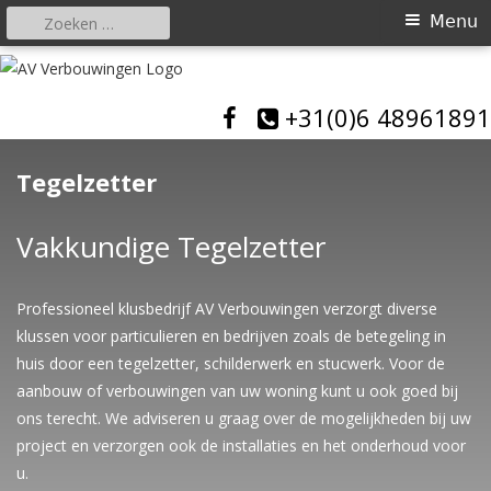
Zoeken
Primair
Menu
naar:
menu
Spring
naar
AV Verbouwingen
Allround bouwbedrijf
+31(0)6 48961891
inhoud
Tegelzetter
Vakkundige Tegelzetter
Professioneel klusbedrijf AV Verbouwingen verzorgt diverse
klussen voor particulieren en bedrijven zoals de betegeling in
huis door een tegelzetter, schilderwerk en stucwerk. Voor de
aanbouw of verbouwingen van uw woning kunt u ook goed bij
ons terecht. We adviseren u graag over de mogelijkheden bij uw
project en verzorgen ook de installaties en het onderhoud voor
u.