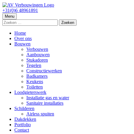
Spring
naar
+31(0)6 48961891
AV Verbouwingen
Allround bouwbedrijf
inhoud
Primair
Menu
Zoeken
menu
naar:
Home
Over ons
Bouwen
Verbouwen
Aanbouwen
Stukadoren
Tegelen
Constructiewerken
Badkamers
Keukens
Toiletten
Loodgieterswerk
Installatie gas en water
Sanitaire installaties
Schilderen
Airless spuiten
Dakdekken
Portfolio
Contact