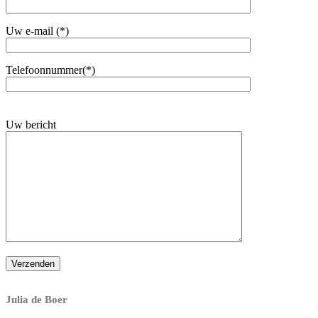
Uw e-mail (*)
Telefoonnummer(*)
Gelieve
dit
Uw bericht
veld
leeg
te
laten.
Leuk, positief en energiek bedrijf met zeer veel vakkennis en inzicht!
Julia de Boer