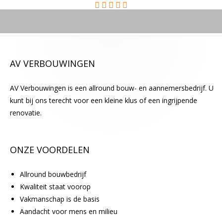
e
e
g
t
e
AV VERBOUWINGEN
l
a
AV Verbouwingen is een allround bouw- en aannemersbedrijf. U
t
kunt bij ons terecht voor een kleine klus of een ingrijpende
e
renovatie.
n
.
ONZE VOORDELEN
Allround bouwbedrijf
Kwaliteit staat voorop
Vakmanschap is de basis
Aandacht voor mens en milieu