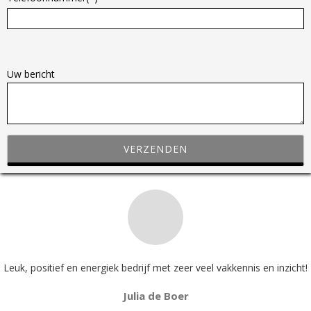
G
e
Uw bericht
l
i
e
v
e
d
i
t
v
e
l
Leuk, positief en energiek bedrijf met zeer veel vakkennis en inzicht!
d
Julia de Boer
l