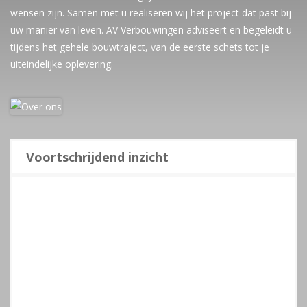
wensen zijn. Samen met u realiseren wij het project dat past bij
uw manier van leven. AV Verbouwingen adviseert en begeleidt u
tijdens het gehele bouwtraject, van de eerste schets tot je
uiteindelijke oplevering.
Voortschrijdend inzicht
Wij vertalen uw plannen in een duidelijke en
gespecificeerde offerte. Gedurende een project kunnen
echter altijd wijziging optreden. Dit voortschrijdend
inzicht kan tot meerwerk lijden. Alvorens meerwerk uit te
voeren vragen wij altijd uw toestemming. U weet dus
altijd vooraf waar u aan toe bent. We zijn eerlijk over
waar we goed in zijn, en waarin minder.