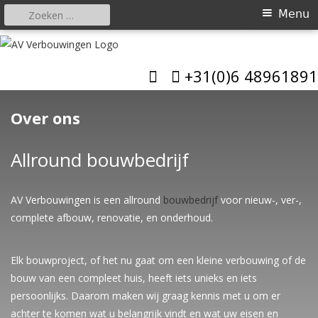
Zoeken
Primair
Menu
naar:
menu
Spring
naar
AV Verbouwingen
Allround bouwbedrijf
+31(0)6 48961891
inhoud
Over ons
Allround bouwbedrijf
AV Verbouwingen is een allround
bouwbedrijf
voor nieuw-, ver-,
complete afbouw, renovatie, en onderhoud.
Elk bouwproject, of het nu gaat om een kleine verbouwing of de
bouw van een compleet huis, heeft iets unieks en iets
persoonlijks. Daarom maken wij graag kennis met u om er
achter te komen wat u belangrijk vindt en wat uw eisen en