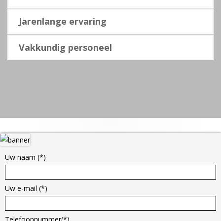
Jarenlange ervaring
Vakkundig personeel
Hoofd
sidebar
Uw naam (*)
Uw e-mail (*)
Telefoonnummer(*)