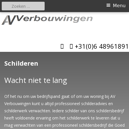
Zoeken
Primair
Menu
naar:
menu
Spring
naar
AV Verbouwingen
inhoud
Allround bouwbedrijf
+31(0)6 48961891
Schilderen
Wacht niet te lang
Of het nu om uw bedrijfspand gaat of om uw woning bij AV
Verbouwingen kunt u altijd professioneel schilderadvies en
schilderwerk verwachten. Iedere schilder van ons schildersbedrijf
heeft voldoende ervaring om het schilderwerk te leveren dat u
mag verwachten van een professioneel schildersbedrijf die Goed