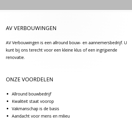
g
t
e
AV VERBOUWINGEN
l
a
AV Verbouwingen is een allround bouw- en aannemersbedrijf. U
t
kunt bij ons terecht voor een kleine klus of een ingrijpende
e
renovatie.
n
.
ONZE VOORDELEN
Allround bouwbedrijf
Kwaliteit staat voorop
Vakmanschap is de basis
Aandacht voor mens en milieu