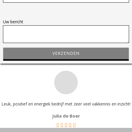
G
e
Uw bericht
l
i
e
v
e
d
i
t
v
e
l
Leuk, positief en energiek bedrijf met zeer veel vakkennis en inzicht!
d
Julia de Boer
l
e
e