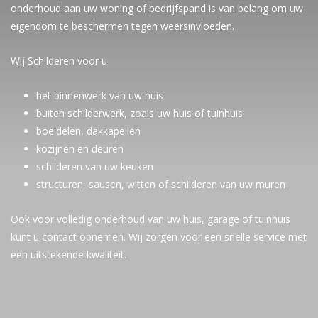
onderhoud aan uw woning of bedrijfspand is van belang om uw
eigendom te beschermen tegen weersinvloeden.
Wij Schilderen voor u
het binnenwerk van uw huis
buiten schilderwerk, zoals uw huis of tuinhuis
boeidelen, dakkapellen
kozijnen en deuren
schilderen van uw keuken
structuren, sausen, witten of schilderen van uw muren
Ook voor volledig onderhoud van uw huis, garage of tuinhuis
kunt u contact opnemen. Wij zorgen voor een snelle service met
een uitstekende kwaliteit.