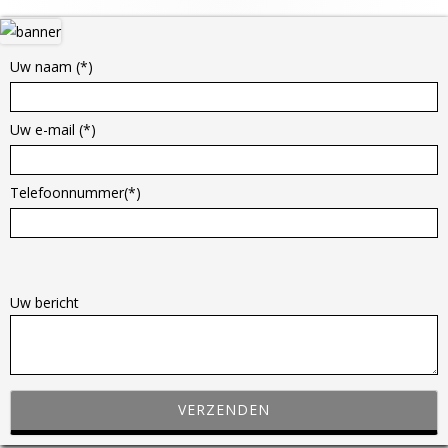
Hoofd
sidebar
Uw naam (*)
Uw e-mail (*)
Telefoonnummer(*)
G
e
Uw bericht
l
i
e
v
e