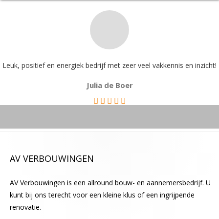
d
i
t
v
e
l
Leuk, positief en energiek bedrijf met zeer veel vakkennis en inzicht!
d
Julia de Boer
l
e
e
g
t
e
AV VERBOUWINGEN
l
a
AV Verbouwingen is een allround bouw- en aannemersbedrijf. U
t
kunt bij ons terecht voor een kleine klus of een ingrijpende
e
renovatie.
n