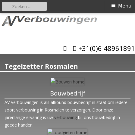
Zoeken
Primair
Menu
naar:
menu
Spring
naar
AV Verbouwingen
inhoud
Allround bouwbedrijf
+31(0)6 48961891
Tegelzetter Rosmalen
Bouwbedrijf
AV Verbouwingen is als allround bouwbedrijf in staat om iedere
soort verbouwing in Rosmalen te verzorgen. Door onze
jarenlange ervaring is uw
verbouwing
bij ons bouwbedrijf in
goede handen.