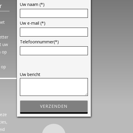
Uw naam (*)
r
het
Uw e-mail (*)
etter
Telefoonnummer(*)
t uw
n op
G
 op
e
Uw bericht
l
i
e
v
e
Deze
d
ties,
i
eid