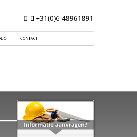
+31(0)6 48961891
LIO
CONTACT
Hoofd
sidebar