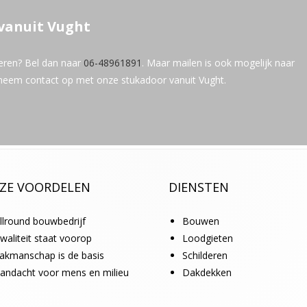
vanuit Vught
oeren? Bel dan naar
06-48961891
. Maar mailen is ook mogelijk naar
n neem contact op met onze stukadoor vanuit Vught.
ZE VOORDELEN
DIENSTEN
llround bouwbedrijf
Bouwen
waliteit staat voorop
Loodgieten
akmanschap is de basis
Schilderen
andacht voor mens en milieu
Dakdekken