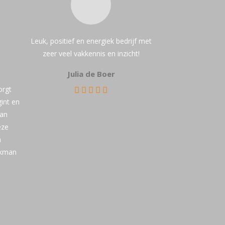
t
v
e
l
Leuk, positief en energiek bedrijf met
d
zeer veel vakkennis en inzicht!
l
Julia de Boer
e
e
orgt
g
int en
t
Dan
e
eze
l
n
a
akman
t
e
n
.