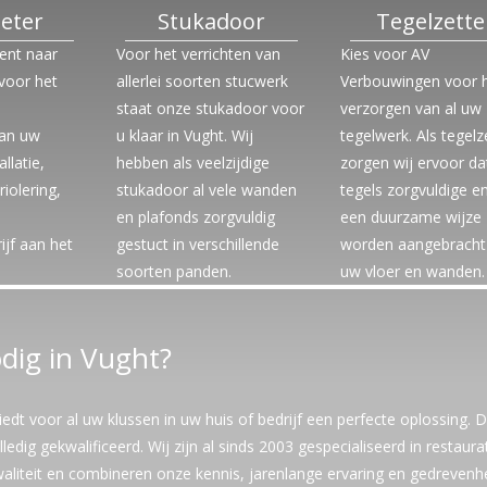
eter
Stukadoor
Tegelzette
bent naar
Voor het verrichten van
Kies voor AV
 voor het
allerlei soorten stucwerk
Verbouwingen voor 
staat onze stukadoor voor
verzorgen van al uw
an uw
u klaar in Vught. Wij
tegelwerk. Als tegelz
allatie,
hebben als veelzijdige
zorgen wij ervoor da
riolering,
stukadoor al vele wanden
tegels zorgvuldige e
en plafonds zorgvuldig
een duurzame wijze
ijf aan het
gestuct in verschillende
worden aangebracht
soorten panden.
uw vloer en wanden.
dig in Vught?
edt voor al uw klussen in uw huis of bedrijf een perfecte oplossing. 
ledig gekwalificeerd. Wij zijn al sinds 2003 gespecialiseerd in restaura
waliteit en combineren onze kennis, jarenlange ervaring en gedrevenh