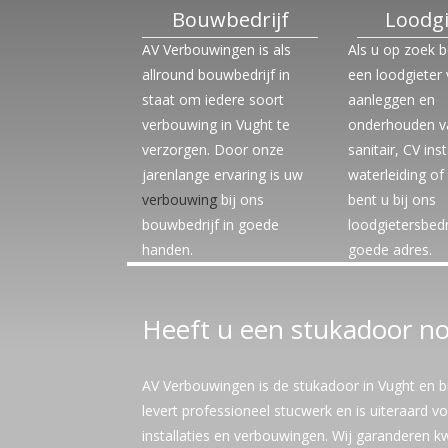
Bouwbedrijf
TOILETTEN
Loodgi
AV Verbouwingen is als
Als u op zoek 
allround bouwbedrijf in
een loodgieter
staat om iedere soort
aanleggen en
verbouwing in Vught te
onderhouden v
verzorgen. Door onze
sanitair, CV inst
jarenlange ervaring is uw
waterleiding of 
verbouwing
bij ons
bent u bij ons
bouwbedrijf in goede
loodgietersbedr
handen.
goede adres.
Heeft u een stukadoor no
AV Verbouwingen is de stukadoor in Vught en bi
levert professioneel stucwerk en is uiteraard vol
installaties en verbouwingen. Wij garanderen k