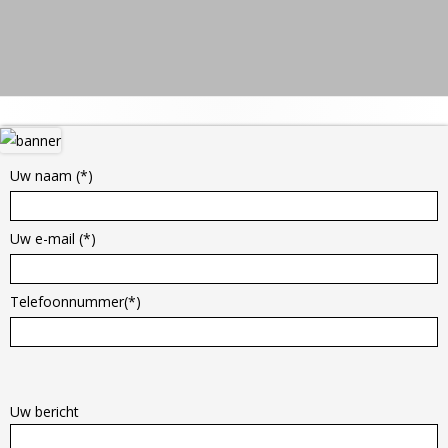
Hoofd
sidebar
Uw naam (*)
Uw e-mail (*)
Telefoonnummer(*)
G
e
Uw bericht
l