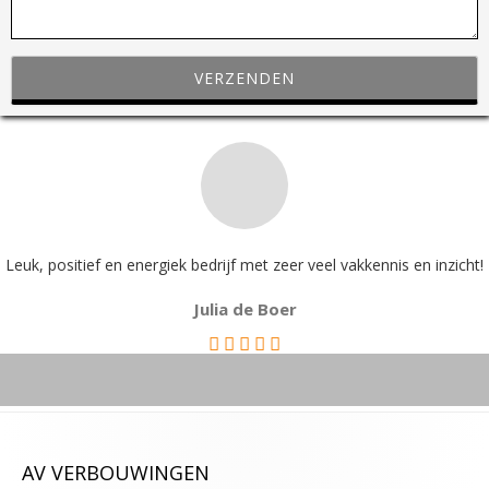
i
e
v
e
d
i
t
v
e
l
Leuk, positief en energiek bedrijf met zeer veel vakkennis en inzicht!
d
Julia de Boer
l
e
e
g
t
e
AV VERBOUWINGEN
l