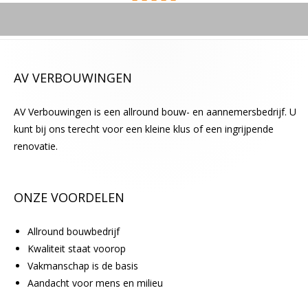
e
g
t
e
AV VERBOUWINGEN
l
a
AV Verbouwingen is een allround bouw- en aannemersbedrijf. U
t
kunt bij ons terecht voor een kleine klus of een ingrijpende
e
renovatie.
n
.
ONZE VOORDELEN
Allround bouwbedrijf
Kwaliteit staat voorop
Vakmanschap is de basis
Aandacht voor mens en milieu