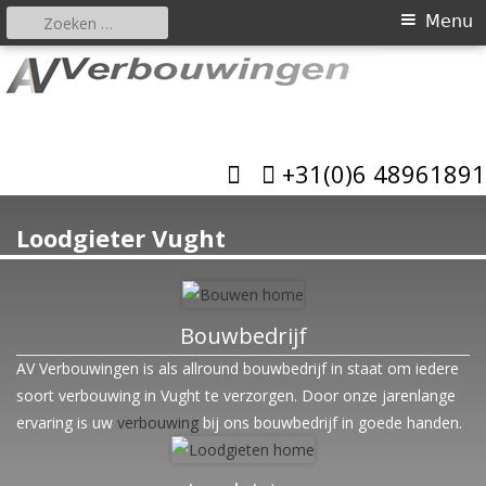
Zoeken
Primair
Menu
naar:
menu
Spring
naar
AV Verbouwingen
inhoud
Allround bouwbedrijf
+31(0)6 48961891
Loodgieter Vught
Bouwbedrijf
AV Verbouwingen is als allround bouwbedrijf in staat om iedere
soort verbouwing in Vught te verzorgen. Door onze jarenlange
ervaring is uw
verbouwing
bij ons bouwbedrijf in goede handen.