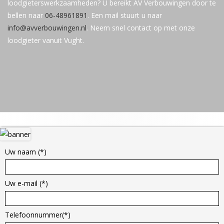
loodgieterswerkzaamheden? U bereikt AV Verbouwingen door te
bellen naar
06-48961891
. Een mail stuurt u naar
info@avverbouwingen.nl
. Neem snel contact op met onze
loodgieter vanuit Vught.
Hoofd
sidebar
Uw naam (*)
Uw e-mail (*)
Telefoonnummer(*)