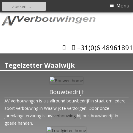
Zoeken
Primair
Menu
naar:
menu
Spring
naar
AV Verbouwingen
inhoud
Allround bouwbedrijf
+31(0)6 48961891
Tegelzetter Waalwijk
Bouwbedrijf
AV Verbouwingen is als allround bouwbedrijf in staat om iedere
soort verbouwing in Waalwijk te verzorgen. Door onze
jarenlange ervaring is uw
verbouwing
bij ons bouwbedrijf in
goede handen.