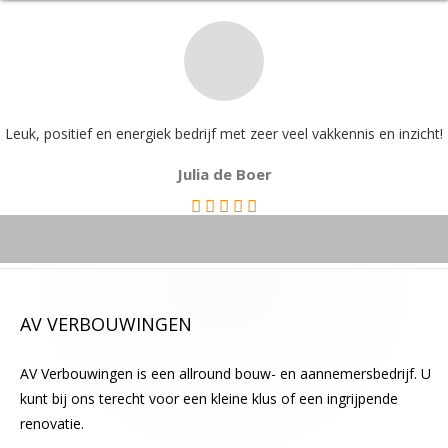
d
i
t
v
e
l
Leuk, positief en energiek bedrijf met zeer veel vakkennis en inzicht!
d
Julia de Boer
l
e
e
g
t
e
AV VERBOUWINGEN
l
a
AV Verbouwingen is een allround bouw- en aannemersbedrijf. U
t
kunt bij ons terecht voor een kleine klus of een ingrijpende
e
renovatie.
n