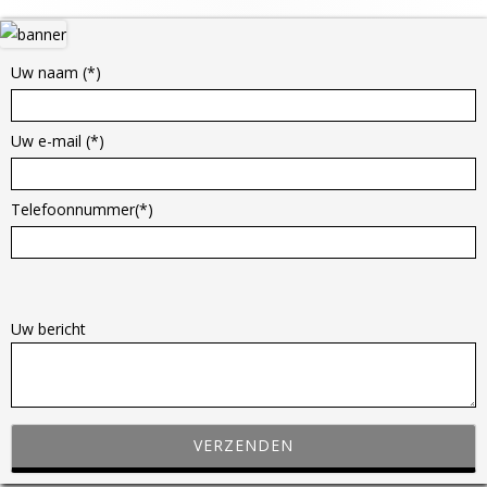
Hoofd
sidebar
Uw naam (*)
Uw e-mail (*)
Telefoonnummer(*)
G
e
Uw bericht
l
i
e
v
e