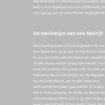
Het klusbedrijf AV Verbouwingen benadert u al
kunt u ons benaderen voor uw schilderwerk, stu
eerst graag over de verschillende mogelijkhed
De werkwijze van ons bedrijf
Als u heeft besloten om een tegelzetter bij ons 
in te huren voor uw project in Den Bosch, weet
bij ons een echte vakman inhuurt die vakwerk le
Omdat wij uw wensen graag willen weten, over
in eerste instantie met u wat u wilt. Voordat on
tegelzetter bij u in Den Bosch aan de slag gaat
wij eerst een bezoek aan de plek waar onze
werkzaamheden plaats gaan vinden. Zo weten w
wat er moet gebeuren en stellen wij daarna ee
representatieve offerte voor u op. Dan weet u 
waar u aan toe bent bij ons bedrijf. Naast dat 