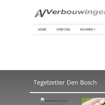
Spring
naar
inhoud
Primair
HOME
OVER ONS
BOUWEN
menu
VERBOUWEN
I
AANBOUWEN
S
STUKADOREN
TEGELEN
CONSTRUCTIEWERKE
Tegelzetter Den Bosch
BADKAMERS
KEUKENS