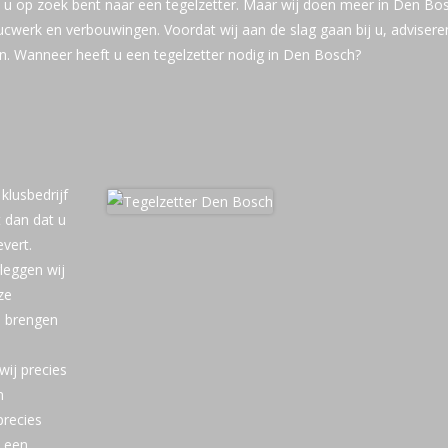
s u op zoek bent naar een tegelzetter. Maar wij doen meer in Den Bo
cwerk en verbouwingen. Voordat wij aan de slag gaan bij u, adviseren
en. Wanneer heeft u een tegelzetter nodig in Den Bosch?
klusbedrijf
 dan dat u
vert.
leggen wij
ze
, brengen
ij precies
n
precies
u een