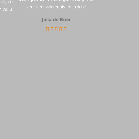
sch, zo
d
zeer veel vakkennis en inzicht!
 wij u
l
Julia de Boer
e
e
g
t
e
l
a
t
e
n
.