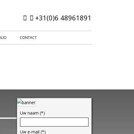
+31(0)6 48961891
LIO
CONTACT
Hoofd
sidebar
Uw naam (*)
Uw e-mail (*)