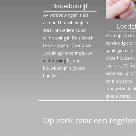
Bouwbedrijf
TOILETTEN
AV Verbouwingen is als
allround bouwbedrijf in
Loodgi
staat om iedere soort
Als u op zoek 
verbouwing in Den Bosch
een loodgieter
te verzorgen. Door onze
aanleggen en
jarenlange ervaring is uw
onderhouden v
verbouwing
bij ons
sanitair, CV inst
bouwbedrijf in goede
waterleiding of 
handen.
bent u bij ons
loodgietersbedr
goede adres.
Op zoek naar een tegelze