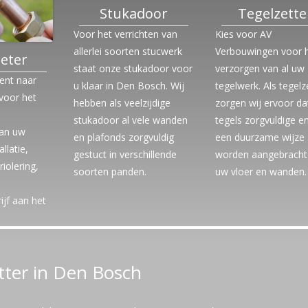
Stukadoor
Tegelzette
Voor het verrichten van
Kies voor AV
allerlei soorten stucwerk
Verbouwingen voor 
eter
staat onze stukadoor voor
verzorgen van al uw
bent naar
u klaar in Den Bosch. Wij
tegelwerk. Als tegelz
 voor het
hebben als veelzijdige
zorgen wij ervoor da
stukadoor al vele wanden
tegels zorgvuldige e
an uw
en plafonds zorgvuldig
een duurzame wijze
allatie,
gestuct in verschillende
worden aangebracht
riolering,
soorten panden.
uw vloer en wanden.
ijf aan het
tter in Den Bosch