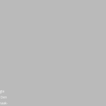
gte
n Den
maak-